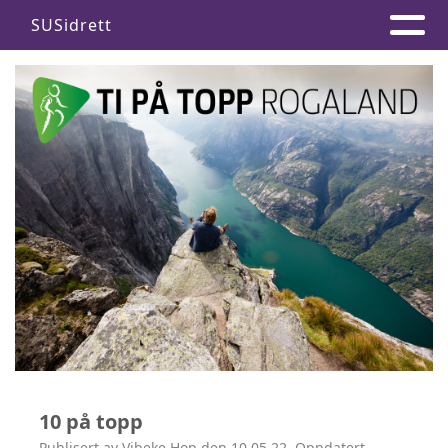
SUSidrett
10 på topp
Publisert av Vibeke Hop den 10.05.22. Oppdatert