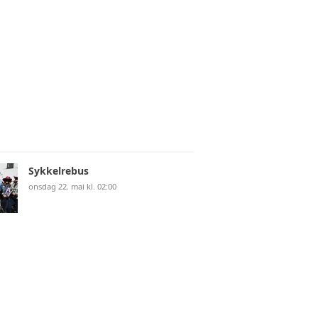
Sykkelrebus
onsdag 22. mai kl. 02:00