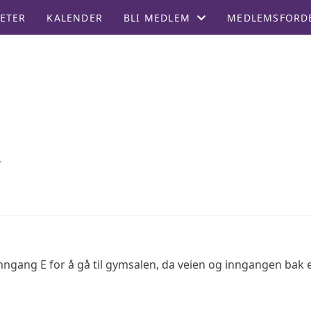
ETER
KALENDER
BLI MEDLEM
MEDLEMSFORD
MEDLEMSKRITERIER
INNMELDING
.
nngang E for å gå til gymsalen, da veien og inngangen bak 