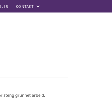
ELER
KONTAKT
KONTAKT
STYRET
REFUSJON FOR MEDLEMMER
er steng grunnet arbeid.