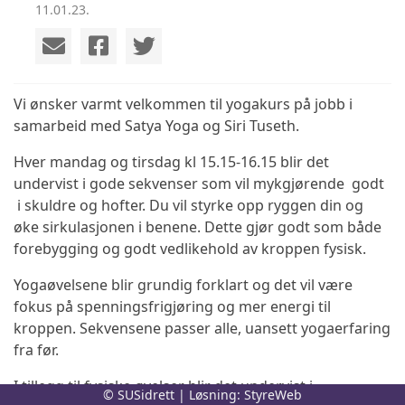
11.01.23.
Vi ønsker varmt velkommen til yogakurs på jobb i
samarbeid med Satya Yoga og Siri Tuseth.
Hver mandag og tirsdag kl 15.15-16.15 blir det
undervist i gode sekvenser som vil mykgjørende godt
i skuldre og hofter. Du vil styrke opp ryggen din og
øke sirkulasjonen i benene. Dette gjør godt som både
forebygging og godt vedlikehold av kroppen fysisk.
Yogaøvelsene blir grundig forklart og det vil være
fokus på spenningsfrigjøring og mer energi til
kroppen. Sekvensene passer alle, uansett yogaerfaring
fra før.
I tillegg til fysiske øvelser blir det undervist i
© SUSidrett | Løsning:
StyreWeb