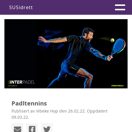
SUSidrett
Padltennins
Publisert av Vibeke Hop den 26.02.22. Oppdatert
09.03.22.