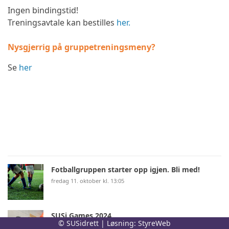
Ingen bindingstid!
Treningsavtale kan bestilles
her.
Nysgjerrig på gruppetreningsmeny?
Se
her
Fotballgruppen starter opp igjen. Bli med!
fredag 11. oktober kl. 13:05
SUSi Games 2024
© SUSidrett | Løsning:
StyreWeb
tirsdag 17. september kl. 10:32