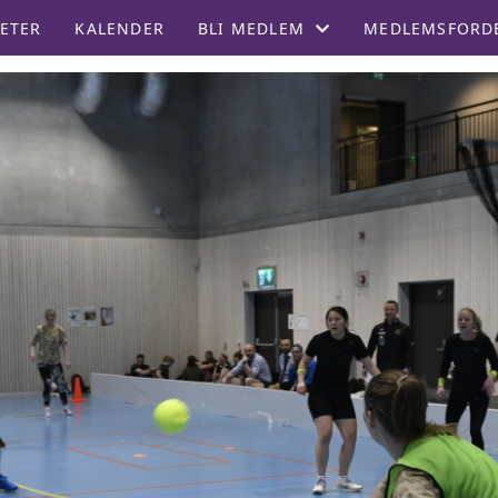
ETER
KALENDER
BLI MEDLEM
MEDLEMSFORD
MEDLEMSKRITERIER
INNMELDING