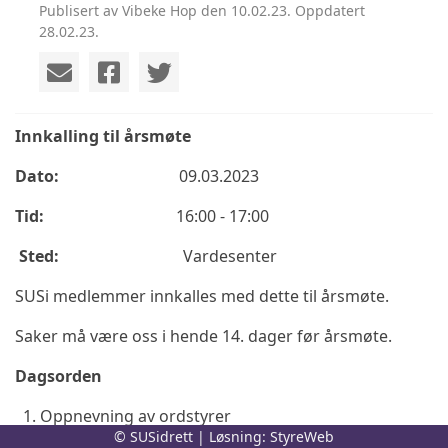
Publisert av Vibeke Hop den 10.02.23. Oppdatert
28.02.23.
Innkalling til årsmøte
Dato:
09.03.2023
Tid:
16:00 - 17:00
Sted:
Vardesenter
SUSi medlemmer innkalles med dette til årsmøte.
Saker må være oss i hende 14. dager før årsmøte.
Dagsorden
Oppnevning av ordstyrer
© SUSidrett | Løsning:
StyreWeb
Oppnevning av referent